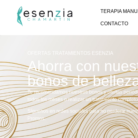
TERAPIA MANU
CONTACTO
OFERTAS TRATAMIENTOS ESENZIA
Ahorra con nues
bonos de bellez
Te recomendamos nuestros bonos y ofertas periódi
todos los meses o realizar un tratamiento completo
Síguenos en redes sociales para no perderte nues
Promos.