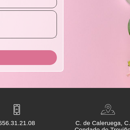
656.31.21.08
C. de Caleruega, C.
Condado de Treviño