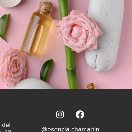
 del
@esenzia.chamartin
, 18